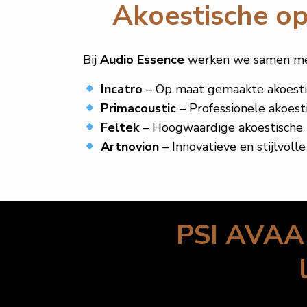
Akoestische o
Bij
Audio Essence
werken we samen met 
Incatro
– Op maat gemaakte akoestis
Primacoustic
– Professionele akoesti
Feltek
– Hoogwaardige akoestische m
Artnovion
– Innovatieve en stijlvoll
PSI AVAA 