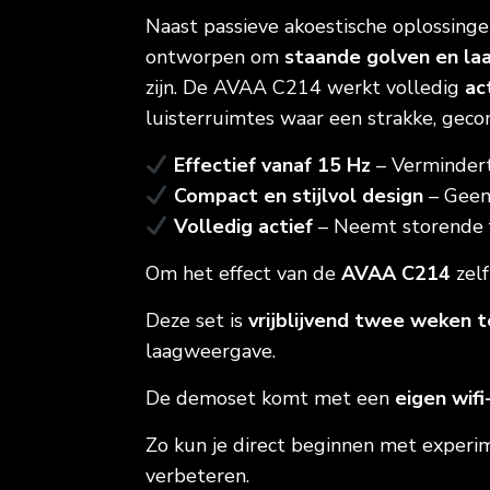
Naast passieve akoestische oplossing
ontworpen om
staande golven en la
zijn. De AVAA C214 werkt volledig
ac
luisterruimtes waar een strakke, gec
Effectief vanaf 15 Hz
– Vermindert
Compact en stijlvol design
– Geen 
Volledig actief
– Neemt storende f
Om het effect van de
AVAA C214
zelf
Deze set is
vrijblijvend twee weken 
laagweergave.
De demoset komt met een
eigen wifi
Zo kun je direct beginnen met experi
verbeteren.