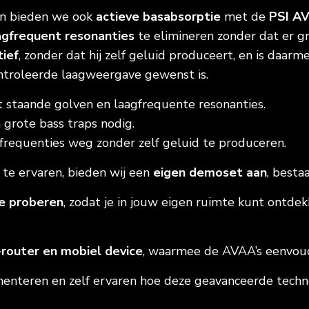
en bieden we ook
actieve basabsorptie
met de
PSI A
agfrequent resonanties
te elimineren zonder dat er gr
tief
, zonder dat hij zelf geluid produceert, en is daar
ontroleerde laagweergave gewenst is.
 staande golven en laagfrequente resonanties.
grote bass traps nodig.
requenties weg zonder zelf geluid te produceren.
 te ervaren, bieden wij een
eigen demoset aan
, besta
te proberen
, zodat je in jouw eigen ruimte kunt ontde
-router en mobiel device
, waarmee de AVAA’s eenvoudi
menteren en zelf ervaren hoe deze geavanceerde techno