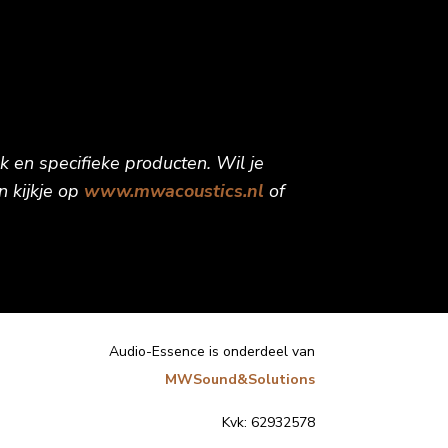
 en specifieke producten. Wil je
n kijkje op
www.mwacoustics.nl
of
Audio-Essence is onderdeel van
MWSound&Solutions
Kvk: 62932578