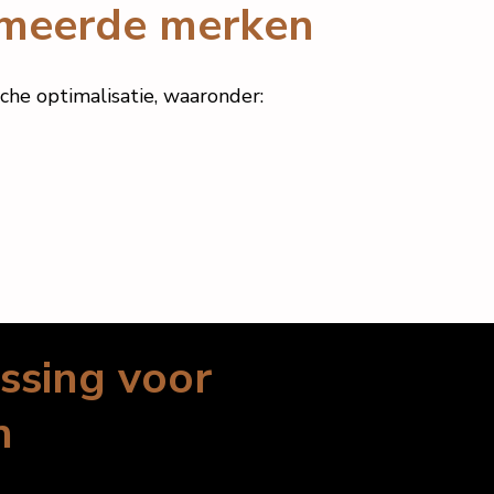
mmeerde merken
e optimalisatie, waaronder:
ssing voor
n