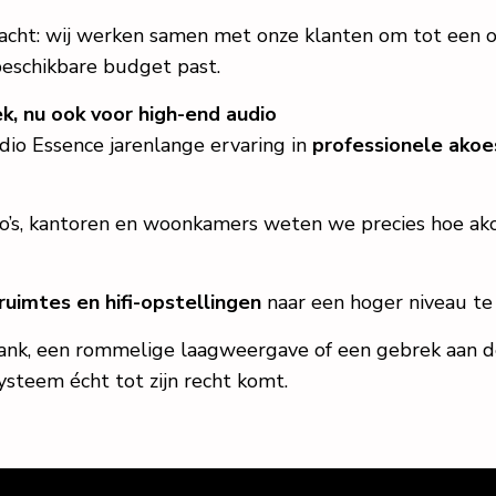
kracht: wij werken samen met onze klanten om tot een o
 beschikbare budget past.
ek, nu ook voor high-end audio
io Essence jarenlange ervaring in
professionele akoe
io’s, kantoren en woonkamers weten we precies hoe ako
rruimtes en hifi-opstellingen
naar een hoger niveau te 
lank, een rommelige laagweergave of een gebrek aan def
ysteem écht tot zijn recht komt.