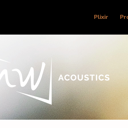
Plixir
Pr