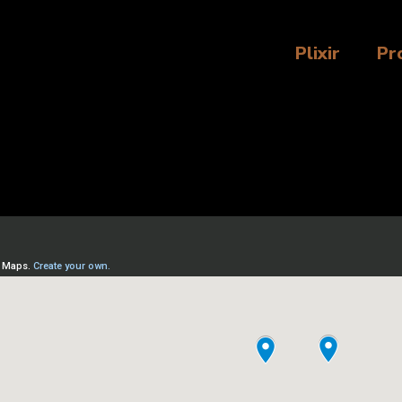
Plixir
Pr