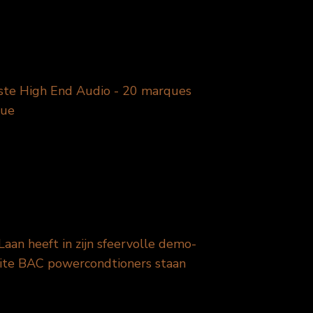
iste High End Audio - 20 marques
que
Laan heeft in zijn sfeervolle demo-
lite BAC powercondtioners staan