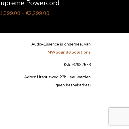
upreme Powercord
Prijsklasse:
1,399.00
-
€
2,299.00
€1,399.00
tot
€2,299.00
Audio-Essence is onderdeel van
MWSound&Solutions
Kvk: 62932578
Adres:
Uranusweg 22b Leeuwarden
(geen bezoekadres)