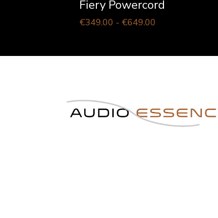
Fiery Powercord
Prijsklasse:
€
349.00
-
€
649.00
€349.00
tot
€649.00