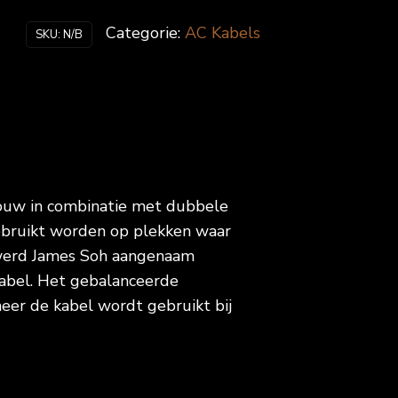
tot
Categorie:
AC Kabels
SKU:
N/B
€649.00
bouw in combinatie met dubbele
 gebruikt worden op plekken waar
 werd James Soh aangenaam
kabel. Het gebalanceerde
er de kabel wordt gebruikt bij