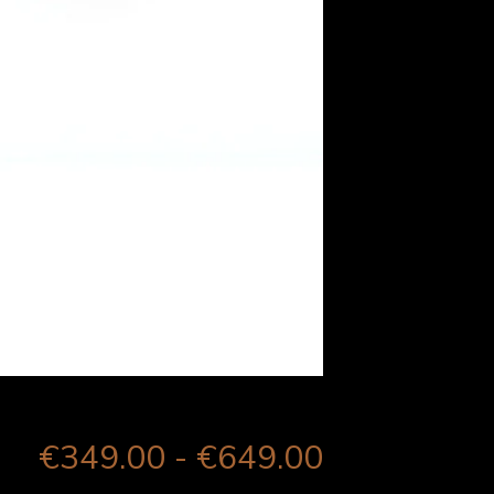
Prijsklasse:
€
349.00
-
€
649.00
€349.00