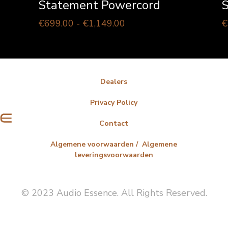
Statement Powercord
S
Prijsklasse:
€
699.00
-
€
1,149.00
€
€699.00
tot
€1,149.00
Dealers
Privacy Policy
Contact
Algemene voorwaarden / Algemene
leveringsvoorwaarden
© 2023 Audio Essence. All Rights Reserved.