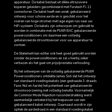
apparatuur. De kabel bestaat uit dikke ultrazuivere
koperen geleiders gecombineerd met Furutech Fl-11
connectoren. De kabel heeft een uniek, gebalanceerd
ontwerp voor schone aarde en is geschikt voor het
voeren van hoge stromen met lage eigen ruis naar uw
HiFi systeem. De kabels zijn ontworpen om gebruikt te
worden in combinatie met de PliXiR BAC gebalanceerde
powerconditioners om daarmee een volledig
gebalanceerde stroomtoevoer voor uw apparatuur te
vormen.
De Statement kan echter ook heel goed gebruikt worden
zonder de powerconditioners en zal u hierbij zeker
verbazen als het gaat om prijs/prestatie verhouding.
Bij het ontwerpen van de volledig gebalaneerde PliXiR
Powerconditioners ontdekte James Soh dat het ontwerp
van standaard voedingskabels (een gedraaide 3-draads
Fase, Nul en Aarde) het potentieel van gebalanceerde
stroomvoorziening niet volledig benutte. Voornamelijk
de Common Mode Rejection ruisonderdrukking werd
aanmerkelijk verbeterd bij het toepassen van een
gebalanceerd kabel ontwerp. Daarnaast wordt in zijn
optiek de aardedraad in een standaard voedingskabel