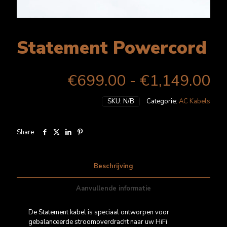
Statement Powercord
Pr
€
699.00
-
€
1,149.00
€6
SKU:
N/B
Categorie:
AC Kabels
to
€1
Share
Beschrijving
Aanvullende informatie
De Statement kabel is speciaal ontworpen voor
gebalanceerde stroomoverdracht naar uw HiFi